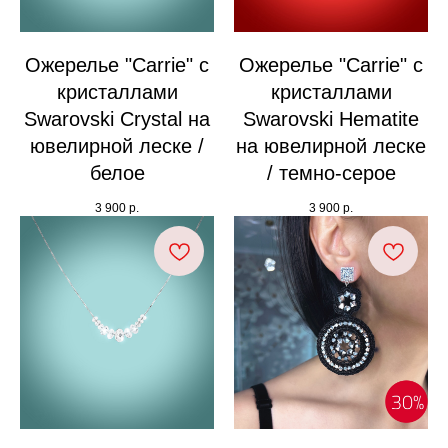
Ожерелье "Carrie" с
Ожерелье "Carrie" с
кристаллами
кристаллами
Swarovski Crystal на
Swarovski Hematite
ювелирной леске /
на ювелирной леске
белое
/ темно-серое
3 900
р.
3 900
р.