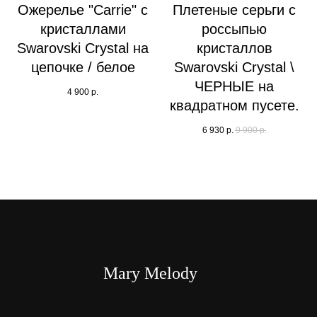
Ожерелье "Carrie" с
Плетеные серьги с
кристаллами
россыпью
Swarovski Crystal на
кристаллов
цепочке / белое
Swarovski Crystal \
ЧЕРНЫЕ на
4 900
р.
квадратном пусете.
6 930
р.
9 900
р.
Mary Melody