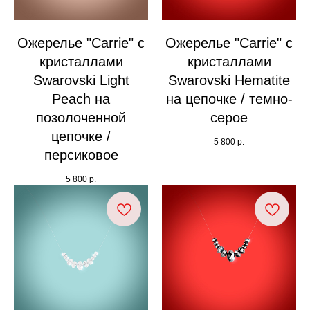
Ожерелье "Carrie" с
Ожерелье "Carrie" с
кристаллами
кристаллами
Swarovski Light
Swarovski Hematite
Peach на
на цепочке / темно-
позолоченной
серое
цепочке /
5 800
р.
персиковое
5 800
р.