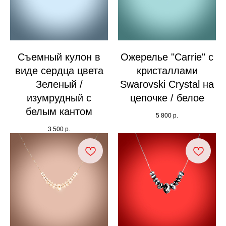
Съемный кулон в
Ожерелье "Carrie" с
виде сердца цвета
кристаллами
Зеленый /
Swarovski Crystal на
изумрудный с
цепочке / белое
белым кантом
5 800
р.
3 500
р.